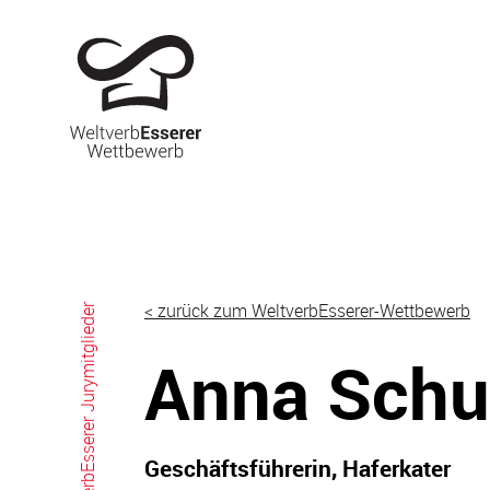
Skip
to
content
< zurück zum WeltverbEsserer-Wettbewerb
WeltverbEsserer Jurymitglieder
Anna Schu
Geschäftsführerin, Haferkater