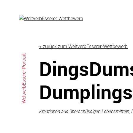
Skip
to
content
< zurück zum WeltverbEsserer-Wettbewerb
WeltverbEsserer Portrait
DingsDum
Dumplings
Kreationen aus überschüssigen Lebensmitteln, B