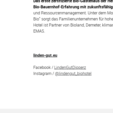
Das erste zertifizierte Bio-Gästehaus der H
Bio-Bauernhof-Erfahrung mit zukunftsfähi
und Ressourcenmanagement. Unter dem Mott
Bio" sorgt das Familienunternehmen für hohe
Hotel ist Partner von Bioland, Demeter, kliman
EMAS.
linden-gut.eu
Facebook /
LindenGutDipperz
Instagram /
@lindengut_biohotel