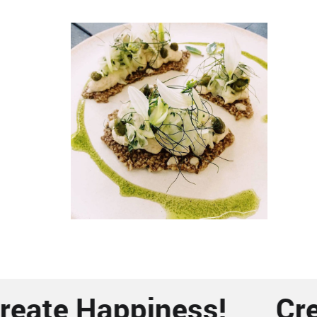
reate Happiness!
Cre